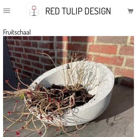
Ga
RED TULIP DESIGN
direct
naar
de
Fruitschaal
hoofdinhoud