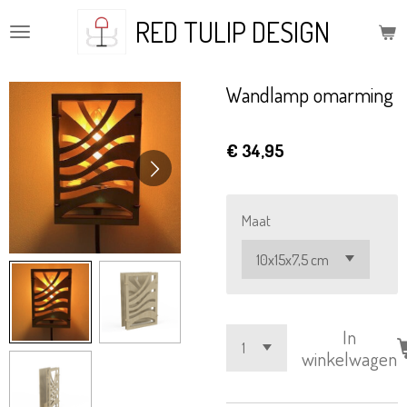
Ga
RED TULIP DESIGN
direct
naar
de
Wandlamp omarming
hoofdinhoud
€ 34,95
Maat
In
winkelwagen