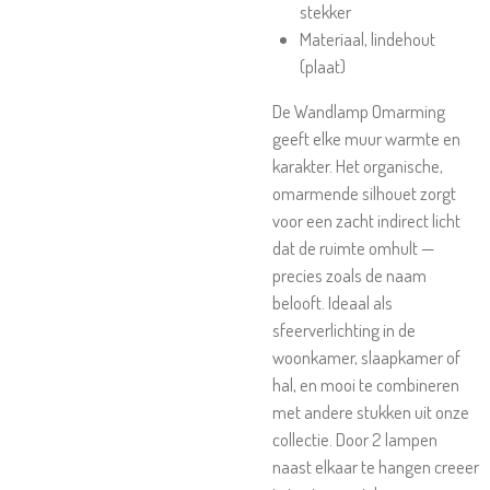
stekker
Materiaal, lindehout
(plaat)
De Wandlamp Omarming
geeft elke muur warmte en
karakter. Het organische,
omarmende silhouet zorgt
voor een zacht indirect licht
dat de ruimte omhult —
precies zoals de naam
belooft. Ideaal als
sfeerverlichting in de
woonkamer, slaapkamer of
hal, en mooi te combineren
met andere stukken uit onze
collectie. Door 2 lampen
naast elkaar te hangen creeer