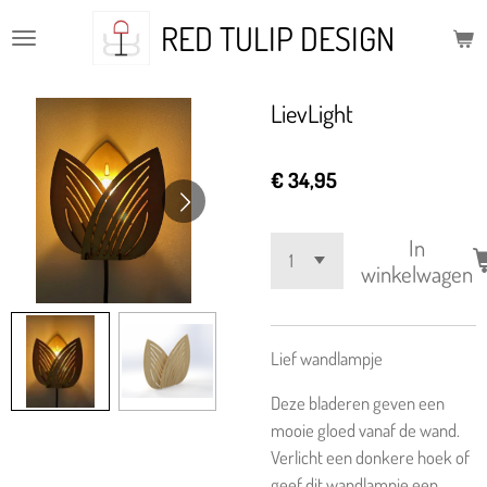
Ga
RED TULIP DESIGN
direct
naar
de
LievLight
hoofdinhoud
€ 34,95
In
winkelwagen
Lief wandlampje
Deze bladeren geven een
mooie gloed vanaf de wand.
Verlicht een donkere hoek of
geef dit wandlampje een