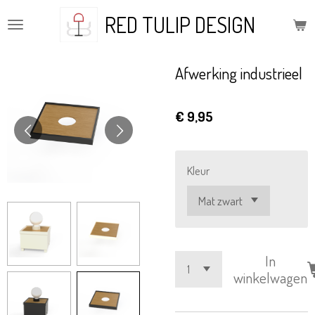
Ga
RED TULIP DESIGN
direct
naar
de
Afwerking industrieel
hoofdinhoud
€ 9,95
Kleur
In
winkelwagen