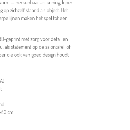
 vorm — herkenbaar als koning, loper
ig op zichzelf staand als object. Het
erpe lijnen maken het spel tot een
D-geprint met zorg voor detail en
u, als statement op de salontafel, of
ber die ook van goed design houdt.
LA)
it
nd
0x40 cm