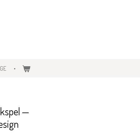
AGE
akspel —
esign